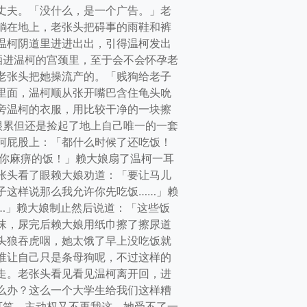
丈夫。「没什么，是一个广告。」老
躺在地上，老张头把碍事的雨鞋和裤
温柯阴道里进进出出，引得温柯发出
洒进温柯的宫颈里，至于会不会怀孕老
老张头把她操流产的。「贱狗给老子
里面，温柯顺从张开嘴巴含住龟头吮
旁温柯的衣服，用比较干净的一块擦
很累但还是捡起了地上自己唯一的一套
柯屁股上：「都什么时候了还吃饭！
吃你麻痹的饭！」赖大娘扇了温柯一耳
张头看了眼赖大娘劝道：「要让马儿
子这样说那么我允许你先吃饭……」赖
…」赖大娘制止然后说道：「这些饭
沫，尿完后赖大娘用纸巾擦了擦尿道
头狼吞虎咽，她太饿了早上没吃饭就
谁让自己只是条母狗呢，不过这样的
走。老张头看见看见温柯离开回，进
么办？这么一个大学生给我们这样糟
可笑，主动权又不再我这，她受不了一