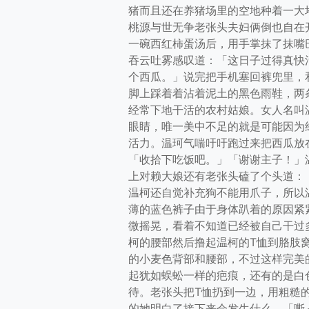
猪而且还在养猪场里的空地种着一大
桃源与世无争老张头夫妇俩倒也自在
一碗西红柿蛋汤后，用手掌抹了抹嘴
吞云吐雾感叹道：「这日子过得真快
个西瓜。」说完把手机塞回裤兜里，
脚上踩着着沾着泥土的黑色雨鞋，两
经常下地干活的农村姑娘。女人名叫
眼睛，唯一美中不足的就是可能因为
活力。温珂气喘吁吁跑过来把西瓜放
「收拾下吃饭吧。」「谢谢主子！」
上对赖大娘还有老张头磕了个头道：
温柯还自觉补充狗不能用爪子，所以
薄的蓝色裤子由于身体趴着的原因紧
微摇晃，看着不知道已经被自己干过
柯的腰部然后撸起温柯的T恤到胳肢
的小麦色背部和腰部，不过这样完美
起犹如蜈蚣一样的疤痕，还有的是白
待。老张头把T恤扔到一边，用粗糙
的她明白了接下来会发生什么，「嘶