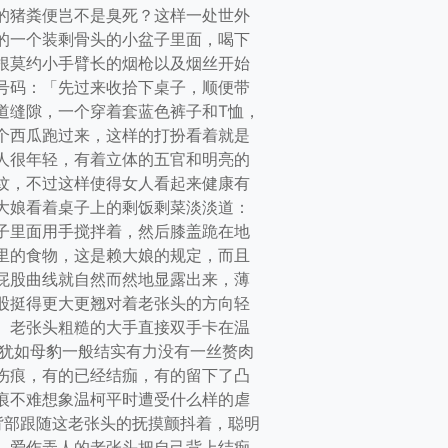
的猪粪便岂不是臭死？这样一处世外
的一个装剩骨头的小盆子里面，喝下
根莫约小手臂长的烟枪以及烟丝开始
号码：「先过来收拾下桌子，顺便带
道缝隙，一个穿着套蓝色裤子和T恤，
个西瓜跑过来，这样的打扮看着就是
人很年轻，有着立体的五官和明亮的
纹，不过这样使得女人看起来健康有
大娘看着桌子上的剩饭剩菜淡淡道：
子里面用手搅拌着，然后膝盖跪在地
里的食物，这是赖大娘的规定，而且
屁股曲线就自然而然地显露出来，薄
股挺得更大更翘对着老张头的方向轻
。老张头粗糙的大手直接双手卡在温
那犹如母豹一般结实有力没有一丝赘肉
伤痕，有的已经结痂，有的留下了凸
痕不难想象温柯平时遭受什么样的虐
背部跟随这老张头的抚摸颤抖着，聪明
，爱作弄人的老张头把自己背上结痂