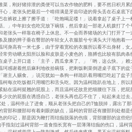
堆菜，刚好猪排泄的粪便可以当农作物的肥料，要不然日积月累
开心，老张头把最后一个啃得满是牙齿印迹的骨头丢在石桌底下
巴在裤衩上擦了擦手道：「吃饱喝足喽！」说着拿起了桌子上一
活。」中年妇女也吃完放下碗筷，然后拿起一部老人机拨打了个
和老张头一样靠在椅子上休息。不一会而养猪场的大门打开了一
条及腰的辫子垂在臀部的年轻女人衣服脏兮兮满头大汗地抱着一
温珂身高有一米七多，由于穿着宽松的衣服所以看不出身材，女
经常劳动晒太阳所以脸和皮肤是小麦色的，胳膊也比较有肌肉条
在桌子上开口道：「主子，西瓜拿来了。」「哟，这么快。」赖
温珂感谢着然后麻利地收拾碗筷，把剩饭剩菜倒进桌子底下的盆
「谢主人赐食。」说完犹如一条狗一样跪趴着用嘴巴吃起了盆子
温柯每次吃饭都只用嘴巴和舌头吃。因为温柯跪趴在地上，所以
紧贴在温柯挺翘的屁股上，而且温柯还故意把细腰往下压，把屁
多少次的屁股在诱惑自己，老张头再也忍不住了，站起来走过去
窝处，温柯停止了进食，顺从老张头把自己的T恤脱掉，露出了
的背部和腰部却有着刺眼的缺点，温柯的背部还有腰部到处都是
色的印记，那是因为鞭打而结痂脱落的伤痕，背部腰部的这些疤
的手指划过温柯背部一道食指长宽有一层薄薄结痂的伤口，温柯
～」温柯感觉背上一阵刺激感，然后传来疼痛，果不出温柯所料