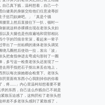
，自己真下贱，温柯想着，自己一个
雪白健美的身躯交给他们任意凌辱折
主子惩罚奴婢吧。」「真是个骚
裤腰里上然后直接往下一扒，顿时一
身躯就这样赤裸裸出现在老张头夫妇
股以及大腿也是伤痕遍地和背部相比
四个字的凹痕非常深，看起来一辈子
过带出了一丝粘稠的液体老张头调笑
缠绕几圈然后使劲一拉，发出「波」
张头把食指伸进去弯成勾形转了一圈
棒，多亏这一检查老张头还发现了一
进去用手指把石子抠出来丢在地上，
西所以每次操她都会检查下。老张头
你屄里面有东西小心我割掉你的你着
了，疼……」内心里温柯却想着要不要
以求的东西，自己这么作贱自己不就是
的紧致压迫感了，这狗屄松了老张头想
这样差不多老张头感到了紧致感了，