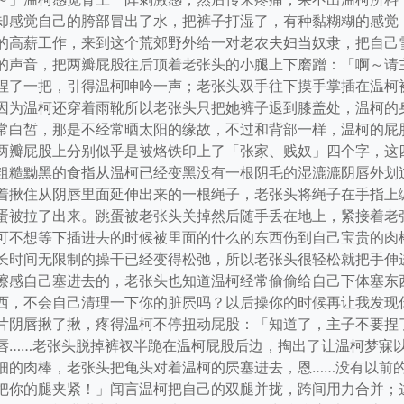
却感觉自己的胯部冒出了水，把裤子打湿了，有种黏糊糊的感觉
的高薪工作，来到这个荒郊野外给一对老农夫妇当奴隶，把自己
的声音，把两瓣屁股往后顶着老张头的小腿上下磨蹭：「啊～请
捏了一把，引得温柯呻吟一声；老张头双手往下摸手掌插在温柯
因为温柯还穿着雨靴所以老张头只把她裤子退到膝盖处，温柯的
常白皙，那是不经常晒太阳的缘故，不过和背部一样，温柯的屁
两瓣屁股上分别似乎是被烙铁印上了「张家、贱奴」四个字，这
粗糙黝黑的食指从温柯已经变黑没有一根阴毛的湿漉漉阴唇外划
着揪住从阴唇里面延伸出来的一根绳子，老张头将绳子在手指上
蛋被拉了出来。跳蛋被老张头关掉然后随手丢在地上，紧接着老
可不想等下插进去的时候被里面的什么的东西伤到自己宝贵的肉
长时间无限制的操干已经变得松弛，所以老张头很轻松就把手伸
擦感自己塞进去的，老张头也知道温柯经常偷偷给自己下体塞东
西，不会自己清理一下你的脏屄吗？以后操你的时候再让我发现
片阴唇揪了揪，疼得温柯不停扭动屁股：「知道了，主子不要捏
唇……老张头脱掉裤衩半跪在温柯屁股后边，掏出了让温柯梦寐
细的肉棒，老张头把龟头对着温柯的屄塞进去，恩……没有以前
把你的腿夹紧！」闻言温柯把自己的双腿并拢，跨间用力合并；