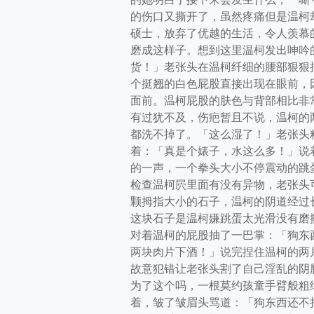
的伤口又撕开了，虽然疼痛但是温柯
硕士，放弃了优越的生活，令人羡慕
磨成这样子。想到这里温柯发出呻吟
货！」老张头在温柯纤细的腰部狠狠
个挺翘的白色屁股直接出现在眼前，
面前。温柯屁股的肤色与背部相比非
有过犹不及，伤疤暂且不说，温柯的
都洗不掉了。「这么湿了！」老张头
着：「真是个婊子，水这么多！」说
的一声，一个拳头大小不停震动的跳
检查温柯屄里面有没有异物，老张头
颗拇指大小的石子，温柯的阴道经过
这块石子是温柯嫌跳蛋太光滑没有磨
对着温柯的屁股抽了一巴掌：「狗东
两块肉片下酒！」说完捏住温柯的两
故意犯错让老张头割了自己淫乱的阴
为了这个吗，一根莫约孩童手臂般粗
着，皱了皱眉头骂道：「狗东西还不