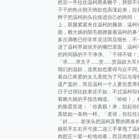
然后一手拉住温柯两条鞭子，胯部不
子干的热火朝天情欲也高涨起来，拉
辫子把温柯的头拉按进自己的跨间：
上，双腿紧紧夹住温柯的脑袋，温柯
面，赖大娘的阴毛都撩拨着温柯的鼻
多次调教已经非常灵活而且细长，不
进了温柯早就张开的嘴巴里面，温柯
的跨间舔的干干净净。「干得不错！
「求……求主子……赏……赏温奴大
我们的温奴，连奖励也要得与众不同
着自己疼爱的女儿竟然为了可以当母
遗产盖的，而且温柯一个人要负责养
日子过得比奴隶还不如，不过温柯却
着赖大娘的手指含糊道。「哈哈！」
的脸蛋笑道：「你真贱！来，抬起你
真犹如一条狗一样。「老张，你拉住
「好……」老张头把温柯及臀的两条
娘双手左右开弓接二连三手掌甩了温
肉腔正一紧一松地动着，而且肉腔里