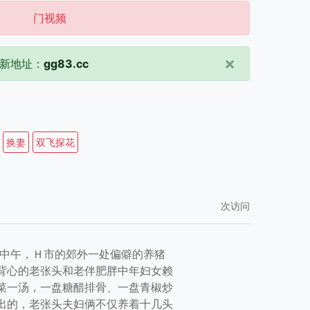
门视频
×
新地址：
gg83.cc
换妻
双飞探花
次访问
午，Ｈ市的郊外一处偏僻的养猪
背心的老张头和老伴肥胖中年妇女赖
菜一汤，一盘糖醋排骨、一盘青椒炒
出的，老张头夫妇俩不仅养着十几头