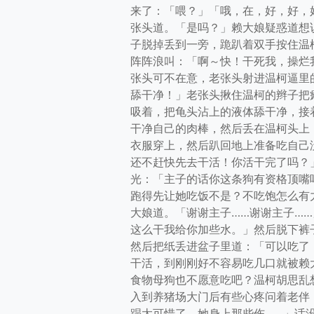
来了：「喂？」「哦，在，好，好，
张头道。「是吗？」赖大娘疑惑道想
子脱掉丢到一旁，跪趴着双手按住温
阵阵浪叫：「啊～快！干死我，操烂
张头可不在意，老张头射进温柯逼里
舔干净！」老张头揪住温柯的辫子把
吸着，把龟头沾上的液体舔干净，接
干净自己的肉棒，然后丢在温柯头上
衣服穿上，然后趴回地上准备吃自己
还不赶快先去干活！你活干完了吗？
光：「主子的话你这条狗有资格顶嘴
跑得先让她吃饭不是？不吃饱怎么有
大娘道。「谢谢主子……谢谢主子…
这么干我给你加些水。」然后脱下裤
然后把纸丢进盆子里道：「可以吃了
干活，到刚刚好不容易吃几口就被赖
食物母狗也不愿意吃吧？温柯胡思乱
入到养猪场大门后有些心疼问着老伴
蹋太可惜了，她身上那些伤……」话