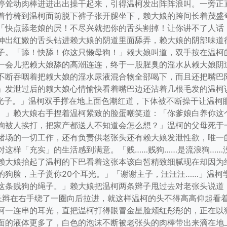
停耸动肉棒进进出出操干起来，引得温柯发出阵阵浪叫。一旁正
着竹椅到温柯面前脱下裤子张开腿坐下，赖大娘的跨间长着茂盛
「快点舔老娘的屄！不尽兴就把你的舌头割掉！让你讲不了人话
伸出红嫩的舌头钻进赖大娘的阴道里面舔弄，赖大娘的阴部味道
子。「舔！快舔！你这只懒母狗！」赖大娘叫道，双手按在温柯
一会儿把赖大娘舔的高潮连连，终于一股腥臭的淫水从赖大娘阴
不断吞咽着把赖大娘的淫水尿液混合物全部喝下，而且还把嘴巴
」发泄过后的赖大娘心情愉快看着嘴巴边还沾着几根毛发的温柯
耳光子。」温柯双手撑在地上面色潮红道，下体被不断操干让温柯
。」赖大娘右手捏着温柯紧致的脸蛋嘲笑道：「你爹娘白养你这
狗被人挨打，把家产都送人不知道会怎么想？」温柯的父母死于
猪场的一切工作，还有负责供老张头还有赖大娘发泄性欲，唯一
对这样「充实」的生活感到满意。「贱……贱狗……是流浪狗……
赖大娘抬起了温柯的下巴看着这张本该白皙精致细腻现在却因为
的狗脸，主子赏你20个耳光。」「谢谢主子，汪汪汪……」温柯
这条贱狗的绳子。」赖大娘把温柯两条辫子甩过去对老张头说道
长辫在右手绕了一圈向后拉进，就这样温柯的头不得高高仰起看着
柯一连串的耳光，直把温柯打得眼冒金星脸颊红彤彤的，正在以
面的液体更多了，白色的泡沫不断被老张头的肉棒带出来滴在地