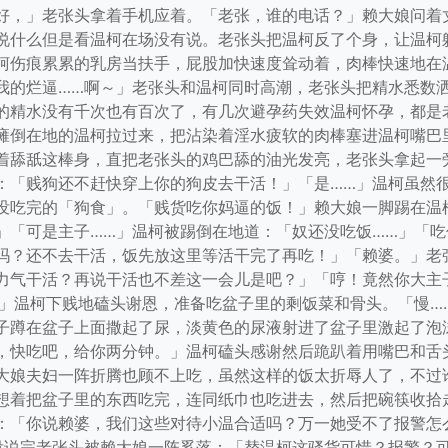
好，」老张头拿着手机应着。「老张，谁的电话？」赖大娘问着
说什么但是看温柯在场没有说。老张头把温柯反了个身，让温柯
柯伤痕累累的乳房当扶手，屁股加快速度耸动着，肉棒快速地在
我的烂逼……啊～」老张头和温柯同时高潮，老张头把精水悉数
的精水没有千次也有百次了，有几次避孕药失效温柯怀孕，都是
瘫倒在地的温柯拉过来，把沾染着淫水疲软的肉棒塞进温柯嘴巴
着舔舐这棒身，直把老张头的鸡巴舔的油光发亮，老张头拿起一
：「贱狗还不赶快穿上你的狗皮去干活！」「是……」温柯虽然
没吃完的「狗食」。「贱货吃你妈逼的饭！」赖大娘一脚踢在温
」「可是主子……」温柯被踢倒在地道：「奴还没吃饭……」「
吗？还不去干活，饭先放这里等活干完了再吃！」「赖婆。」老
力气干活？再说干活也不差这一会儿是吧？」「哼！竟然你大主
…」温柯下贱地磕头谢恩，准备吃盆子里的剩饭菜和骨头。「慢…
子蹲在盆子上面撒起了尿，淡黄色的尿液射进了盆子里激起了泡
，快吃吧，给你两分钟。」温柯磕头感谢然后跪趴着用嘴巴和舌
大娘夫妇一阵折腾也顾不上吃，虽然这样的饭太折辱人了，不过
想着把盆子里的东西吃完，连同纸巾也吃进去，然后把碗筷收拾
：「你说赖婆，我们这些对待小温合适吗？万一她受不了报警怎
没说完老张头被赖大娘一阵奚落：「替温柯这骚货可惜？报警？