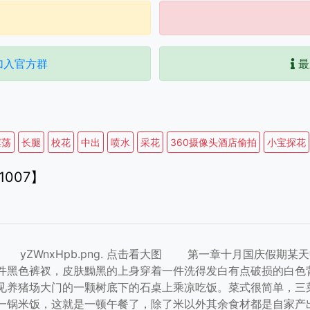
加入官方群
最
淫荡
长腿
校花
中出
喷水
采花
360摄像头酒店偷拍
小宝探花
1007】
yZWnxHpb.png.
点击看大图
第一章十月国庆假期某天中
件黑色裤衩，皮肤黝黑的上身穿着一件洗得发白有点破损的白色
见养猪场大门的一颗树底下的石桌上乘凉吃饭。菜式很简单，三
一锅米饭，这就是一顿午餐了，除了米以外其余食材都是自家产