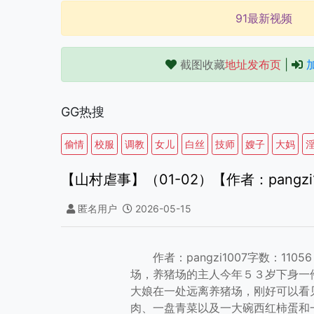
91最新视频
截图收藏
地址发布页
|
GG热搜
偷情
校服
调教
女儿
白丝
技师
嫂子
大妈
【山村虐事】（01-02）【作者：pangzi
匿名用户
2026-05-15
作者：pangzi1007字数：11056
场，养猪场的主人今年５３岁下身一
大娘在一处远离养猪场，刚好可以看
肉、一盘青菜以及一大碗西红柿蛋和